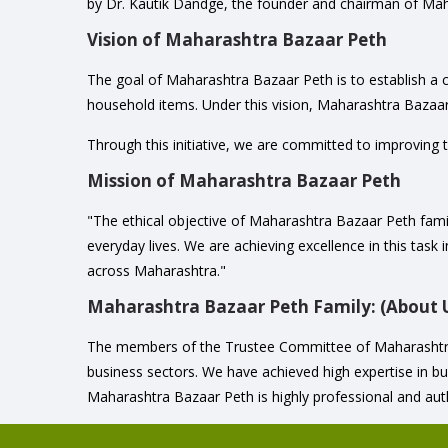
by Dr. Kautik Dandge, the founder and chairman of Maha
Vision of Maharashtra Bazaar Peth
The goal of Maharashtra Bazaar Peth is to establish a 
household items. Under this vision, Maharashtra Bazaar
Through this initiative, we are committed to improving t
Mission of Maharashtra Bazaar Peth
"The ethical objective of Maharashtra Bazaar Peth family
everyday lives. We are achieving excellence in this task 
across Maharashtra."
Maharashtra Bazaar Peth Family: (About 
The members of the Trustee Committee of Maharashtra B
business sectors. We have achieved high expertise in 
Maharashtra Bazaar Peth is highly professional and aut