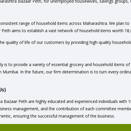
rashtra Bazaar Peth, for unemployed housewives, savings groups, vol
consistent range of household items across Maharashtra. We plan to 
 Peth aims to establish a vast network of household items worth 18,
he quality of life of our customers by providing high-quality househol
 is to provide a variety of essential grocery and household items of 
in Mumbai. In the future, our firm determination is to turn every ordin
Us)
azaar Peth are highly educated and experienced individuals with 18 
business management, and the contribution of each committee member
hentic, ensuring the successful management of the business.