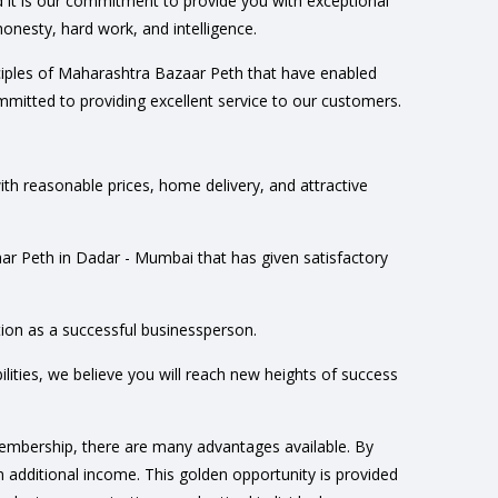
 it is our commitment to provide you with exceptional
onesty, hard work, and intelligence.
ciples of Maharashtra Bazaar Peth that have enabled
mmitted to providing excellent service to our customers.
h reasonable prices, home delivery, and attractive
zaar Peth in Dadar - Mumbai that has given satisfactory
tion as a successful businessperson.
lities, we believe you will reach new heights of success
membership, there are many advantages available. By
additional income. This golden opportunity is provided