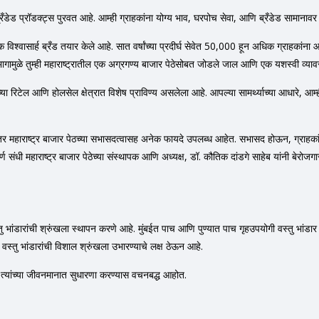
्रँडेड प्रॉडक्ट्स पुरवत आहे. आम्ही ग्राहकांना योग्य भाव, घरपोच सेवा, आणि ब्रँडेड सामाना
विश्वासार्ह ब्रँड तयार केले आहे. सात वर्षांच्या प्रदीर्घ सेवेत 50,000 हून अधिक ग्राहकांना आम
ा सहभागामुळे तुम्ही महाराष्ट्रातील एक अग्रगण्य बाजार पेठेसोबत जोडले जाल आणि एक यशस्वी व्
्या रिटेल आणि होलसेल क्षेत्रात विशेष प्राविण्य असलेला आहे. आपल्या सामर्थ्याच्या आधारे, आम
महाराष्ट्र बाजार पेठच्या सभासदत्वासह अनेक फायदे उपलब्ध आहेत. सभासद होऊन, ग्राहकांनी 
धी महाराष्ट्र बाजार पेठेच्या संस्थापक आणि अध्यक्ष, डॉ. कौतिक दांडगे साहेब यांनी बेरोजग
 वस्तु भांडारांची श्रुंखला स्थापन करणे आहे. मुंबईत पाच आणि पुण्यात पाच गृहउपयोगी वस्तु भांडा
ी वस्तु भांडारांची विशाल श्रुंखला उभारण्याचे लक्ष ठेऊन आहे.
रून त्यांच्या जीवनमानात सुधारणा करण्यास वचनबद्ध आहोत.