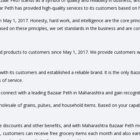
 Peth stands as a symbol of quality and reliability in business, and
 Peth has provided high-quality services to its customers based on h
May 1, 2017. Honesty, hard work, and intelligence are the core prin
Based on these principles, we set standards in the business and are co
ed products to customers since May 1, 2017. We provide customers wit
ith its customers and established a reliable brand. It is the only Ba
 of service.
l connect with a leading Bazaar Peth in Maharashtra and gain recogni
holesale of grains, pulses, and household items. Based on your capabi
ive discounts and other benefits, and with Maharashtra Bazaar Peth 
 customers can receive free grocery items each month and also earn 